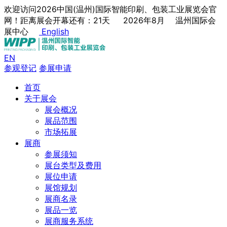
欢迎访问2026中国(温州)国际智能印刷、包装工业展览会官
网！距离展会开幕还有：21天
2026年8月
温州国际会
展中心
English
EN
参观登记
参展申请
首页
关于展会
展会概况
展品范围
市场拓展
展商
参展须知
展台类型及费用
展位申请
展馆规划
展商名录
展品一览
展商服务系统