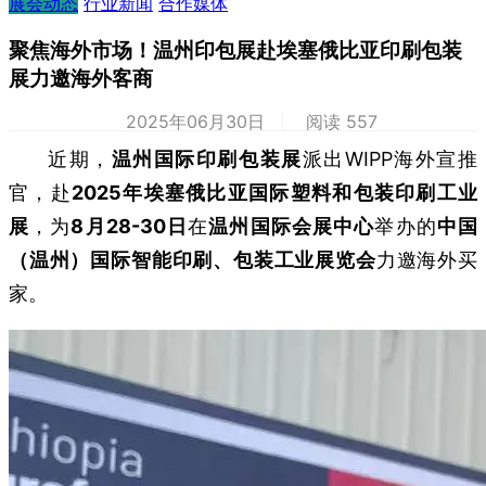
展会动态
行业新闻
合作媒体
聚焦海外市场！温州印包展赴埃塞俄比亚印刷包装
展力邀海外客商
2025年06月30日
阅读 557
近期，
温州国际印刷包装展
派出WIPP海外宣推
官，赴
2025年埃塞俄比亚国际塑料和包装印刷工业
展
，为
8月28-30日
在
温州国际会展中心
举办的
中国
（温州）国际智能印刷、包装工业展览会
力邀海外买
家。