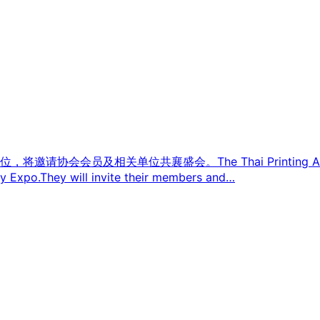
相关单位共襄盛会。The Thai Printing Association 
ry Expo.They will invite their members and…