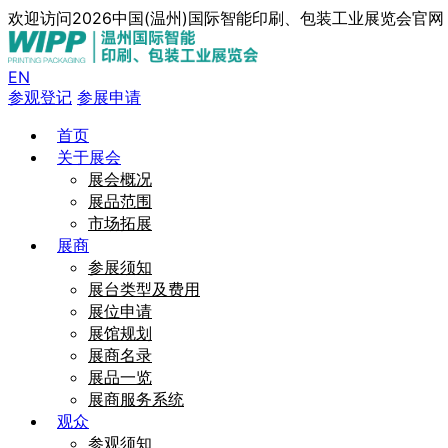
欢迎访问2026中国(温州)国际智能印刷、包装工业展览会官
EN
参观登记
参展申请
首页
关于展会
展会概况
展品范围
市场拓展
展商
参展须知
展台类型及费用
展位申请
展馆规划
展商名录
展品一览
展商服务系统
观众
参观须知